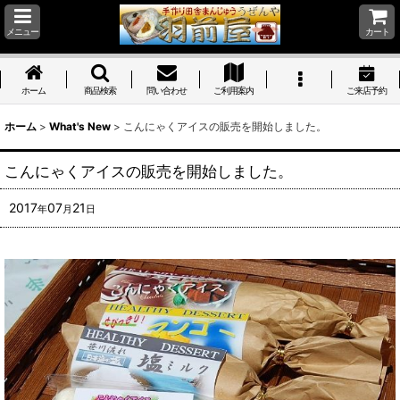
メニュー
カート
ホーム
商品検索
問い合わせ
ご利用案内
ご来店予約
ホーム
>
What's New
>
こんにゃくアイスの販売を開始しました。
こんにゃくアイスの販売を開始しました。
2017
07
21
年
月
日