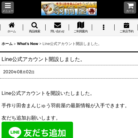
メニュー
カート
ホーム
商品検索
問い合わせ
ご利用案内
ご来店予約
ホーム
>
What's New
>
Line公式アカウント開設しました。
Line公式アカウント開設しました。
2020
08
02
年
月
日
Line公式アカウントを開設いたしました。
手作り田舎まんじゅう羽前屋の最新情報が入手できます。
友だち追加お願いします。