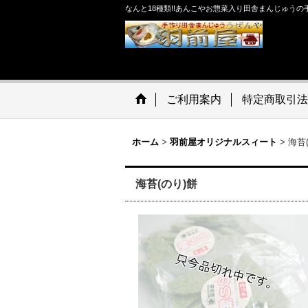
なんと18種類!!あんこやお惣菜入り田舎まんじゅう
ご利用案内
特定商取引法
ホーム
>
羽前屋オリジナルスィート
>
海苔
海苔(のり)餅