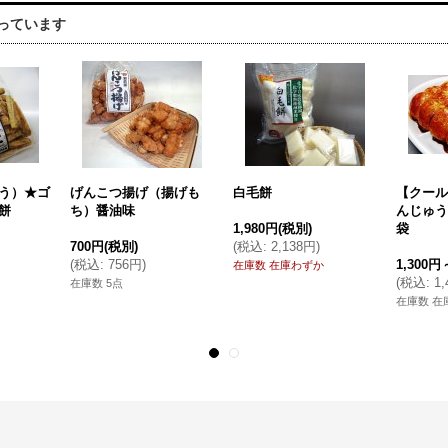
っています
う）★ゴ
げんこつ揚げ（揚げも
白毛餅
【クール
餅
ち）醤油味
んじゅう
1,980円
(税別)
袋
700円
(税別)
(
税込
:
2,138円
)
(
税込
:
756円
)
1,300円
在庫数 在庫わずか
(
税込
:
1
在庫数 5点
在庫数 在