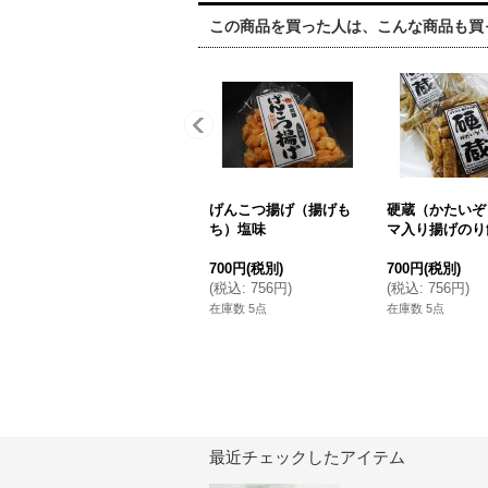
この商品を買った人は、こんな商品も買
げんこつ揚げ（揚げも
硬蔵（かたいぞ
ち）塩味
マ入り揚げのり
700円
(税別)
700円
(税別)
(
税込
:
756円
)
(
税込
:
756円
)
在庫数 5点
在庫数 5点
最近チェックしたアイテム