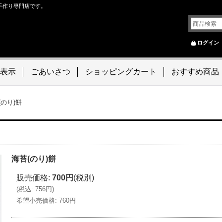
の手作り専門店です。
ログイン
表示
ごあいさつ
ショッピングカート
おすすめ商品
(のり)餅
海苔(のり)餅
販売価格
:
700円
(税別)
(
税込
:
756円
)
希望小売価格
:
760円