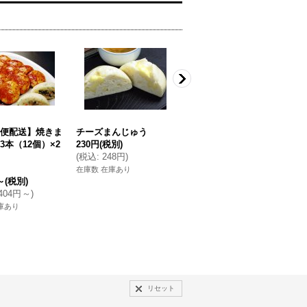
便配送】焼きま
チーズまんじゅう
草もち（あん無し・きな
3本（12個）×2
230円
(税別)
粉付）5個入り
2
(
税込
:
248円
)
(
480円
(税別)
在庫数 在庫あり
在
～
(税別)
(
税込
:
518円
)
,404円
～
)
在庫数 在庫あり
庫あり
リセット