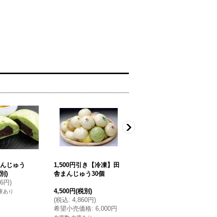
んじゅう
1,500円引き【冷凍】田
かぼちゃまんじゅう
別)
舎まんじゅう30個
200円
(税別)
16円
)
(
税込
:
216円
)
4,500円
(税別)
4
庫あり
在庫数 在庫あり
(
税込
:
4,860円
)
(
希望小売価格
:
6,000円
在