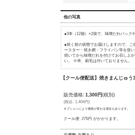
他の写真
●3本（12個）×2袋で、味噌だれパック
●焼く前の状態でお届けしますので、ご
ースター・焼き網・フライパン等を使い
焼いてから味噌だれを付けてお召し上が
い。 ※串、刷毛は付いておりません。
【クール便配送】焼きまんじゅう3
販売価格
:
1,300円
(税別)
(
税込
:
1,404円
)
オプションにより価格が変わる場合もあります。
クール便
:
275円
がかかります。