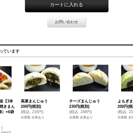
お問い合わせ
っています
送【3本
高菜まんじゅう
チーズまんじゅう
よもぎま
焼きまん
200円
(税別)
230円
(税別)
200円
(税
個）×6袋
(
税込
:
216円
)
(
税込
:
248円
)
(
税込
:
2
在庫数 在庫あり
在庫数 在庫あり
在庫数 在
～
)