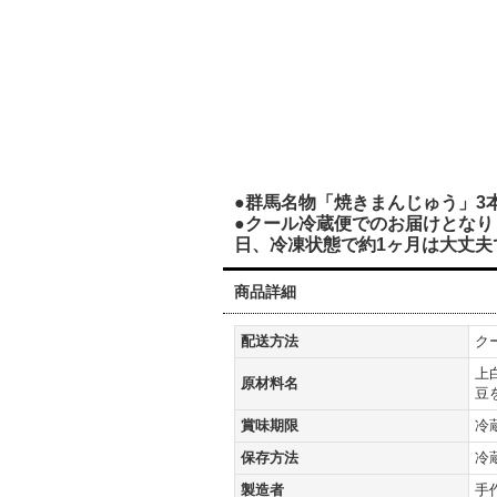
●群馬名物「焼きまんじゅう」3本
●クール冷蔵便でのお届けとなり
日、冷凍状態で約1ヶ月は大丈夫
商品詳細
配送方法
ク
上
原材料名
豆
賞味期限
冷
保存方法
冷
製造者
手