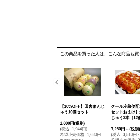
この商品を買った人は、こんな商品も買
【10%OFF】田舎まんじ
クール冷蔵便配
ゅう10個セット
セットおまけ】
じゅう3本（12
1,800円
(税別)
(
税込
:
1,944円
)
3,250円
～
(税別)
希望小売価格
:
1,680円
(
税込
:
3,510円