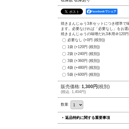
在庫数 在庫あり
Facebookでシェア
焼きまんじゅう3本セットにつき標準で
ます。必要なければ「必要なし」をお選
焼きまんじゅうの味噌だれ3本用＠120円
必要なし
(+0円
(税別)
)
1袋
(+120円
(税別)
)
2袋
(+240円
(税別)
)
3袋
(+360円
(税別)
)
4袋
(+480円
(税別)
)
5袋
(+600円
(税別)
)
販売価格
:
1,300円
(税別)
(
税込
:
1,404円
)
数量
:
返品特約に関する重要事項