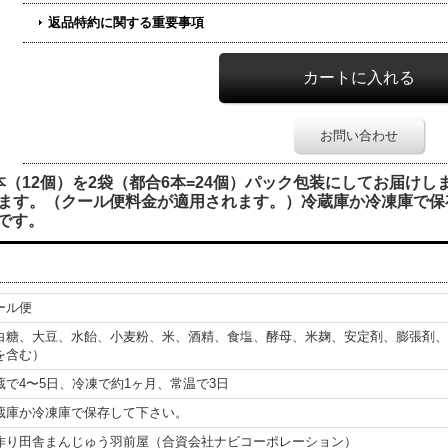
返品特約に関する重要事項
お問い合わせ
（12個）を2袋（都合6本=24個）パック包装にしてお届けし
ます。（クール便料金が適用されます。）冷蔵庫か冷凍庫で保
です。
ール便
白糖、大豆、水飴、小麦粉、米、酒精、食塩、酵母、米麹、安定剤、膨張剤、
を含む）
蔵で4〜5日、冷凍で約1ヶ月、常温で3日
蔵庫か冷凍庫で保存して下さい。
作り田舎まんじゅう羽前屋（合資会社ナビコーポレーション）