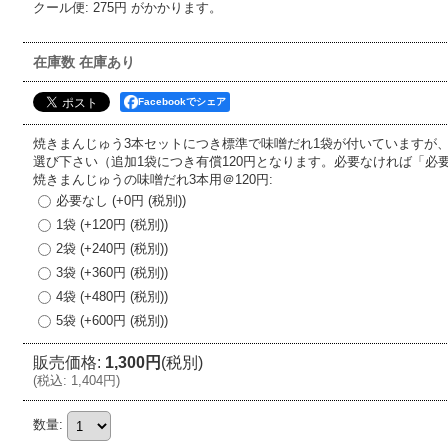
クール便
:
275円
がかかります。
在庫数 在庫あり
Facebookでシェア
焼きまんじゅう3本セットにつき標準で味噌だれ1袋が付いていますが
選び下さい（追加1袋につき有償120円となります。必要なければ「必
焼きまんじゅうの味噌だれ3本用＠120円
:
必要なし
(+0円
(税別)
)
1袋
(+120円
(税別)
)
2袋
(+240円
(税別)
)
3袋
(+360円
(税別)
)
4袋
(+480円
(税別)
)
5袋
(+600円
(税別)
)
販売価格
:
1,300円
(税別)
(
税込
:
1,404円
)
数量
: