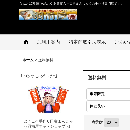
なんと18種類!!あんこやお惣菜入り田舎まんじゅうの手作り専門店です。
ご利用案内
特定商取引法表示
ごあい
ホーム
>
送料無料
いらっしゃいませ
送料無料
季節限定
体に良い
ようこそ手作り田舎まんじゅ
表示数
:
う羽前屋ネットショップへ!!