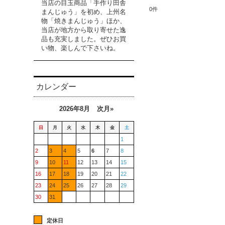
当店の目玉商品「手作り田舎
0
件
まんじゅう」を初め、上州名
物「焼きまんじゅう」ほか、
当店が地方から取り寄せた逸
品も充実しました。ぜひお買
い物、楽しんで下さいね。
カレンダー
2026年8月
次月»
日
月
火
水
木
金
土
1
2
3
4
5
6
7
8
9
10
11
12
13
14
15
16
17
18
19
20
21
22
23
24
25
26
27
28
29
30
31
定休日