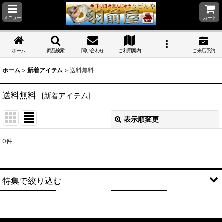
メニュー
カート
ホーム
商品検索
問い合わせ
ご利用案内
ご来店予約
ホーム
>
新着アイテム
>
送料無料
送料無料
[
新着アイテム
]
表示順変更
閉じる
0
件
表示数
:
並び順
:
特集で絞り込む
絞り込む
季節限定