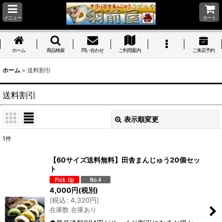
メニュー
カート
ホーム
商品検索
問い合わせ
ご利用案内
ご来店予約
ホーム
>
送料割引
送料割引
表示順変更
閉じる
1
件
表示数
:
【60サイズ送料無料】田舎まんじゅう20個セッ
ト
並び順
:
4,000
円
(税別)
(
税込
:
4,320
円
)
絞り込む
在庫数 在庫あり