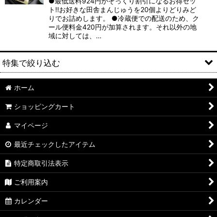
●最低送料924円がそっくり割引になるお得セッ
ト!!お好きな田舎まんじゅうを20個よりどりみど
りでお詰めします。 ●冷蔵便での配送のため、ク
ール便料金420円が加算されます。それ以外の地
域に対しては、…
特集で絞り込む
ホーム
季節限定
ショッピングカート
おすすめギフト
マイページ
送料無料
最近チェックしたアイテム
激安セール
特定商取引法表示
送料割引
ご利用案内
体に良い
カレンダー