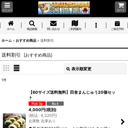
メニュー
カート
ホーム
商品検索
問い合わせ
ご利用案内
ご来店予約
ホーム
>
おすすめ商品
>
送料割引
送料割引
[
おすすめ商品
]
表示順変更
閉じる
1
件
表示数
:
【60サイズ送料無料】田舎まんじゅう20個セッ
ト
並び順
:
4,000
円
(税別)
(
税込
:
4,320
円
)
絞り込む
在庫数 在庫あり