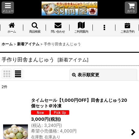
メニュー
カート
ホーム
商品検索
問い合わせ
ご利用案内
ご来店予約
ホーム
>
新着アイテム
>
手作り田舎まんじゅう
手作り田舎まんじゅう
[
新着アイテム
]
表示順変更
閉じる
2
件
表示数
:
タイムセール【1,000円OFF】田舎まんじゅう20
個セット＠冷凍
並び順
:
3,000
円
(税別)
(
税込
:
3,240
円
)
絞り込む
希望小売価格
:
4,000
円
在庫数 在庫あり