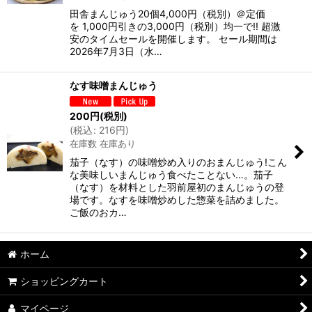
田舎まんじゅう20個4,000円（税別）＠定価
を 1,000円引きの3,000円（税別）均一で!! 超激
安のタイムセールを開催します。 セール期間は
2026年7月3日（水…
なす味噌まんじゅう
200
円
(税別)
(
税込
:
216
円
)
在庫数 在庫あり
茄子（なす）の味噌炒め入りのおまんじゅう!こん
な美味しいまんじゅう食べたことない…。茄子
（なす）を材料とした羽前屋初のまんじゅうの登
場です。なすを味噌炒めした惣菜を詰めました。
ご飯のおカ…
ホーム
ショッピングカート
マイページ