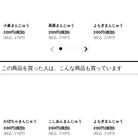
小倉まんじゅう
高菜まんじゅう
よもぎまんじゅう
200
円
(税別)
200
円
(税別)
200
円
(税別)
(
税込
:
216
円
)
(
税込
:
216
円
)
(
税込
:
216
円
)
この商品を買った人は、こんな商品も買っています
かぼちゃまんじゅう
こしあんまんじゅう
よもぎまんじゅう
200
円
(税別)
200
円
(税別)
200
円
(税別)
(
税込
:
216
円
)
(
税込
:
216
円
)
(
税込
:
216
円
)