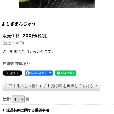
よもぎまんじゅう
販売価格
:
200
円
(税別)
(
税込
:
216
円
)
クール便
:
275円
がかかります。
在庫数 在庫あり
Facebookでシェア
ギフト用のし（熨斗）
/
手提げ箱
を選択してください
数量
:
個
返品特約に関する重要事項