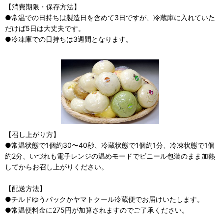
【消費期限・保存方法】
●常温での日持ちは製造日を含めて3日ですが、冷蔵庫に入れていた
だけば5日は大丈夫です。
●冷凍庫での日持ちは3週間となります。
【召し上がり方】
●常温状態で1個約30〜40秒、冷蔵状態で1個約1分、冷凍状態で1個
約2分、いづれも電子レンジの温めモードでビニール包装のまま加熱
してからお召し上がりください。
【配送方法】
●チルドゆうパックかヤマトクール冷蔵便でお届けいたします。
●常温便料金に275円が加算されますのでご了承ください。