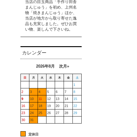
当店の目玉商品「手作り田舎
まんじゅう」を初め、上州名
物「焼きまんじゅう」ほか、
当店が地方から取り寄せた逸
品も充実しました。ぜひお買
い物、楽しんで下さいね。
カレンダー
2026年8月
次月»
日
月
火
水
木
金
土
1
2
3
4
5
6
7
8
9
10
11
12
13
14
15
16
17
18
19
20
21
22
23
24
25
26
27
28
29
30
31
定休日