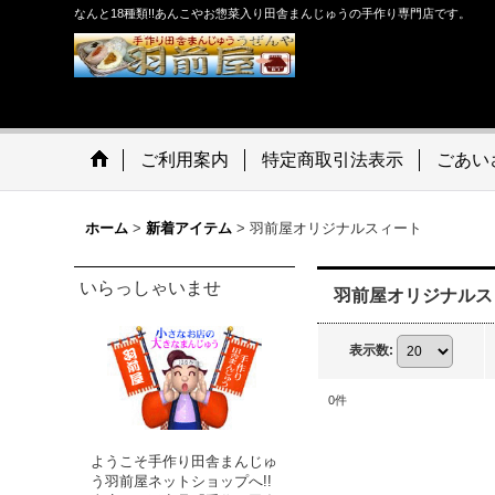
なんと18種類!!あんこやお惣菜入り田舎まんじゅうの手作り専門店です。
ご利用案内
特定商取引法表示
ごあい
ホーム
>
新着アイテム
>
羽前屋オリジナルスィート
いらっしゃいませ
羽前屋オリジナル
表示数
:
0
件
ようこそ手作り田舎まんじゅ
う羽前屋ネットショップへ!!