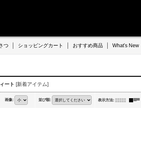
さつ
ショッピングカート
おすすめ商品
What's New
スィート
[
新着アイテム
]
画像
:
並び順
:
表示方法
: