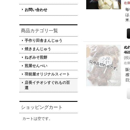
在庫
毎
お問い合わせ
は
米
商品カテゴリ一覧
手作り田舎まんじゅう
ぬ
焼きまんじゅう
46
ねぎみそ煎餅
(
税
在
煎屋せんべい
販
羽前屋オリジナルスィート
感
日
店長イチオシすぐれもの百
選
ショッピングカート
カートは空です。