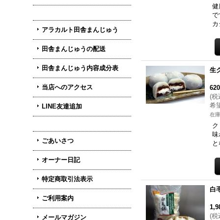
健
で
カ
アラカルト田舎まんじゅう
田舎まんじゅうの配送
田舎まんじゅう内容成分表
生
当店へのアクセス
62
(
税
希
LINE友達追加
在庫
ク
味
ごあいさつ
と
オーナー日記
特定商取引法表示
白
ご利用案内
1,
(
税
メールマガジン