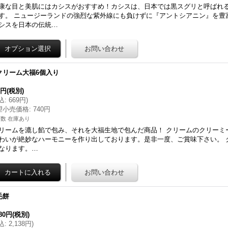
康な目と美肌にはカシスがおすすめ！カシスは、日本では黒スグリと呼ばれ
す。 ニュージーランドの強烈な紫外線にも負けずに『アントシアニン』を豊
シスを日本の伝統…
クリーム大福6個入り
0円
(税別)
込
:
669円
)
望小売価格
:
740円
数 在庫あり
リームを漉し餡で包み、それを大福生地で包んだ商品！ クリームのクリーミ
わいが絶妙なハーモニーを作り出しております。是非一度、ご賞味下さい。 
なります。…
毛餅
980円
(税別)
込
:
2,138円
)