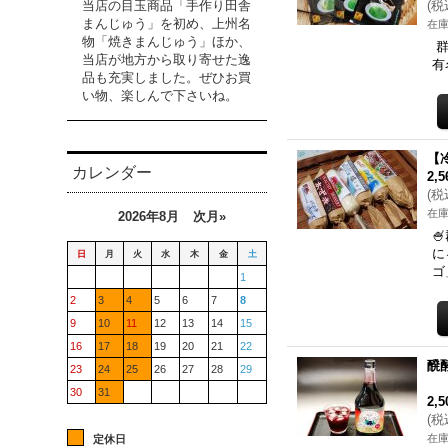
(
税
当店の目玉商品「手作り田舎
まんじゅう」を初め、上州名
在庫
物「焼きまんじゅう」ほか、
群
当店が地方から取り寄せた逸
有
品も充実しました。ぜひお買
い物、楽しんで下さいね。
【
カレンダー
2,
(
税
在庫
2026年8月
次月»

に
日
月
火
水
木
金
土
ゴ
1
2
3
4
5
6
7
8
9
10
11
12
13
14
15
16
17
18
19
20
21
22
醗酵
23
24
25
26
27
28
29
30
31
2,
(
税
在庫
定休日