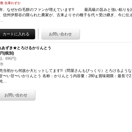
数 在庫わずか
年、なぜか白毛餅のファンが増えています!! 最高級の旨みと強い粘りを
、信州伊那谷の限られた農家が、古来よりその種子を代々受け継ぎ、今に伝え
…
れあずき★とろけるかりんとう
0円
(税別)
込
:
496円
)
庫数
売当初から何故か大ヒットしてます!!（問屋さんもびっくり）とろけるよう
甘〜い甘〜いかりんとう 名称：かりんとう内容量：280ｇ賞味期限：最長で
光…