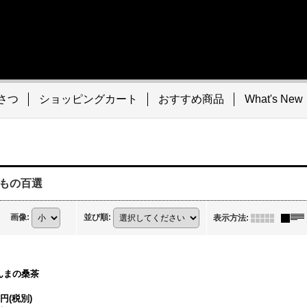
さつ
ショッピングカート
おすすめ商品
What's New
もの百選
画像
:
並び順
:
表示方法
:
んまの桑茶
0円
(税別)