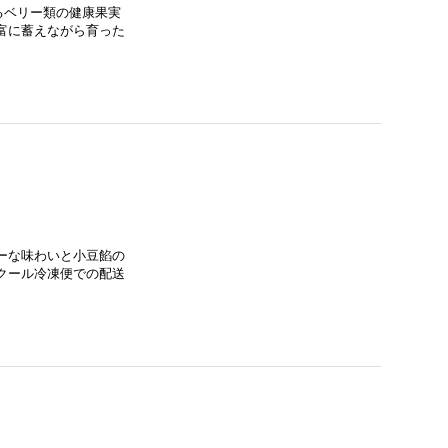
るベリー類の健康果実
富に蓄えながら育った
ーな味わいと小豆餡の
クール冷凍便での配送