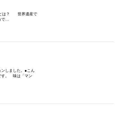
葉とは？ 世界遺産で
カで…
ョンしました。●こん
です。 味は「マン