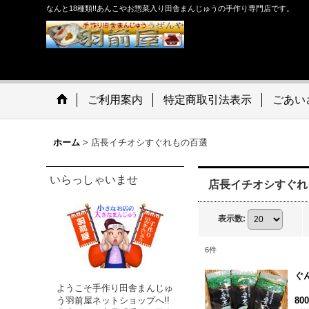
なんと18種類!!あんこやお惣菜入り田舎まんじゅうの手作り専門店です。
ご利用案内
特定商取引法表示
ごあい
ホーム
>
店長イチオシすぐれもの百選
いらっしゃいませ
店長イチオシすぐれ
表示数
:
6
件
ぐ
ようこそ手作り田舎まんじゅ
80
う羽前屋ネットショップへ!!