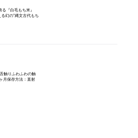
誇る『白毛もち米』
る幻の"縄文古代もち
な舌触りふわふわの触
2ヶ月保存方法：直射