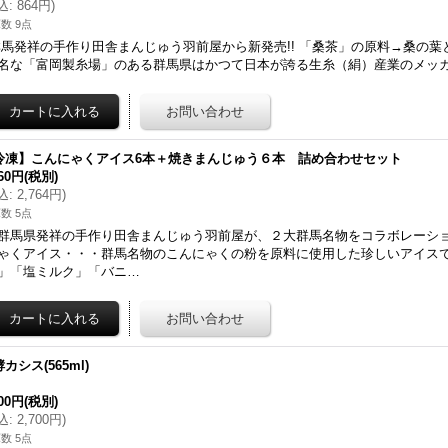
込
:
864円
)
数 9点
馬発祥の手作り田舎まんじゅう羽前屋から新発売!! 「桑茶」の原料→桑の
名な「富岡製糸場」のある群馬県はかつて日本が誇る生糸（絹）産業のメッ
冷凍】こんにゃくアイス6本＋焼きまんじゅう６本 詰め合わせセット
560円
(税別)
込
:
2,764円
)
数 5点
群馬県発祥の手作り田舎まんじゅう羽前屋が、２大群馬名物をコラボレーシ
ゃくアイス・・・群馬名物のこんにゃくの粉を原料に使用した珍しいアイス
」「塩ミルク」「バニ…
カシス(565ml)
500円
(税別)
込
:
2,700円
)
数 5点