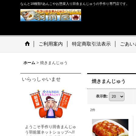
なんと18種類!!あんこやお惣菜入り田舎まんじゅうの手作り専門店です。
ご利用案内
特定商取引法表示
ごあい
ホーム
>
焼きまんじゅう
いらっしゃいませ
焼きまんじゅう
表示数
:
2
件
ようこそ手作り田舎まんじゅ
う羽前屋ネットショップへ!!