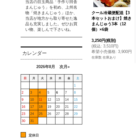
当店の目玉商品「手作り田舎
まんじゅう」を初め、上州名
クール冷蔵便配送【3
物「焼きまんじゅう」ほか、
本セットおまけ】焼き
当店が地方から取り寄せた逸
まんじゅう3本（12
品も充実しました。ぜひお買
個）×6袋
い物、楽しんで下さいね。
3,250円
(税別)
(
税込
:
3,510円
)
希望小売価格
:
3,900円
カレンダー
在庫数 在庫あり
2026年8月
次月»
日
月
火
水
木
金
土
1
2
3
4
5
6
7
8
9
10
11
12
13
14
15
16
17
18
19
20
21
22
23
24
25
26
27
28
29
30
31
定休日