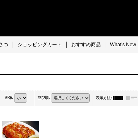
さつ
ショッピングカート
おすすめ商品
What's New
画像
:
並び順
:
表示方法
: