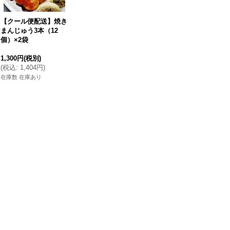
【クール便配送】焼き
まんじゅう3本（12
個）×2袋
1,300円
(税別)
(
税込
:
1,404円
)
在庫数 在庫あり