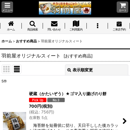
メニュー
カート
ホーム
商品検索
問い合わせ
ご利用案内
ご来店予約
ホーム
>
おすすめ商品
>
羽前屋オリジナルスィート
羽前屋オリジナルスィート
[
おすすめ商品
]
表示順変更
閉じる
5
件
表示数
:
硬蔵（かたいぞう）★ゴマ入り揚げのり餅
並び順
:
700
円
(税別)
(
税込
:
756
円
)
在庫数 5点
絞り込む
海苔餅を短冊状に切り、天日干しした後カラッ