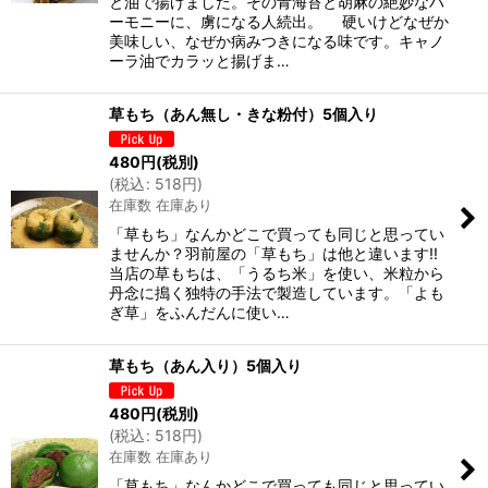
と油で揚げました。その青海苔と胡麻の絶妙なハ
ーモニーに、虜になる人続出。 硬いけどなぜか
美味しい、なぜか病みつきになる味です。キャノ
ーラ油でカラッと揚げま…
草もち（あん無し・きな粉付）5個入り
480
円
(税別)
(
税込
:
518
円
)
在庫数 在庫あり
「草もち」なんかどこで買っても同じと思ってい
ませんか？羽前屋の「草もち」は他と違います!!
当店の草もちは、「うるち米」を使い、米粒から
丹念に搗く独特の手法で製造しています。「よも
ぎ草」をふんだんに使い…
草もち（あん入り）5個入り
480
円
(税別)
(
税込
:
518
円
)
在庫数 在庫あり
「草もち」なんかどこで買っても同じと思ってい