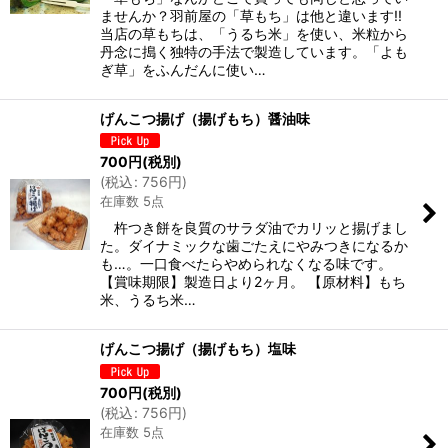
ませんか？羽前屋の「草もち」は他と違います!!
当店の草もちは、「うるち米」を使い、米粒から
丹念に搗く独特の手法で製造しています。「よも
ぎ草」をふんだんに使い…
げんこつ揚げ（揚げもち）醤油味
700
円
(税別)
(
税込
:
756
円
)
在庫数 5点
杵つき餅を良質のサラダ油でカリッと揚げまし
た。ダイナミックな歯ごたえにやみつきになるか
も…。一口食べたらやめられなくなる味です。
【賞味期限】製造日より2ヶ月。 【原材料】もち
米、うるち米…
げんこつ揚げ（揚げもち）塩味
700
円
(税別)
(
税込
:
756
円
)
在庫数 5点